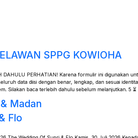
RELAWAN SPPG KOWIOHA
AHULU PERHATIAN! Karena formulir ini digunakan untuk
uruh data diisi dengan benar, lengkap, dan sesuai identit
em. Silakan baca terlebih dahulu sebelum melanjutkan. 5 
 & Madan
& Flo
026 The Wedding Of Supri & Flo Kamis, 30 Juli 2026 Kepad