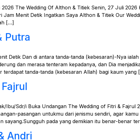
li 2026 The Wedding Of Althon & Titiek Senin, 27 Juli 202
Jam Menit Detik Ingatkan Saya Althon & Titiek Our Wedd
ah […]
 Putra
enit Detik Dan di antara tanda-tanda (kebesaran)-Nya ial
nderung dan merasa tenteram kepadanya, dan Dia menjadika
r terdapat tanda-tanda (kebesaran Allah) bagi kaum yang 
Fajrul
ak/Ibu/Sdr/i Buka Undangan The Wedding of Fitri & Fajrul 2
sangan-pasangan untukmu dari jenismu sendiri, agar kam
an sayang.Sungguh pada yang demikian itu benar-benar te
& Andri