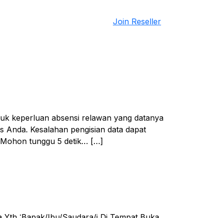
Join Reseller
 keperluan absensi relawan yang datanya
as Anda. Kesalahan pengisian data dapat
⏳ Mohon tunggu 5 detik… […]
a Yth :Bapak/Ibu/Saudara/i Di Tempat Buka