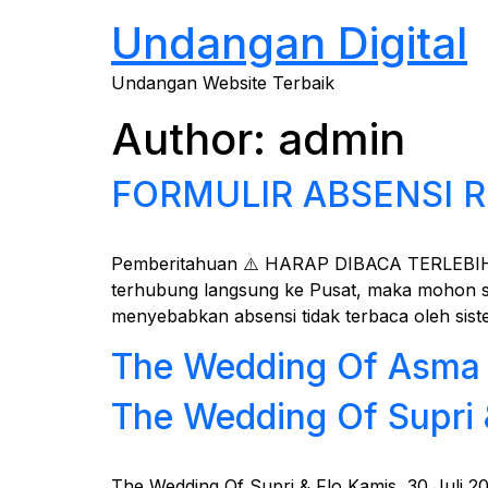
Undangan Digital
Undangan Website Terbaik
Author:
admin
FORMULIR ABSENSI 
Pemberitahuan ⚠️ HARAP DIBACA TERLEBIH D
terhubung langsung ke Pusat, maka mohon sel
menyebabkan absensi tidak terbaca oleh sist
The Wedding Of Asma
The Wedding Of Supri 
The Wedding Of Supri & Flo Kamis, 30 Juli 2