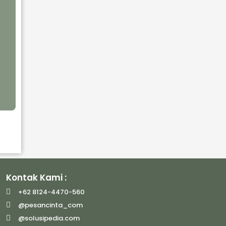
n
Kontak Kami :
+62 8124-4470-560
@pesancinta_com
@solusipedia.com