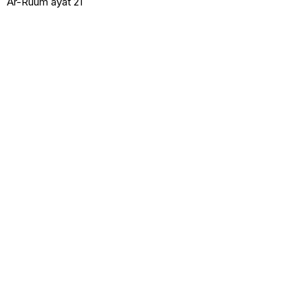
Ar-Ruum ayat 21